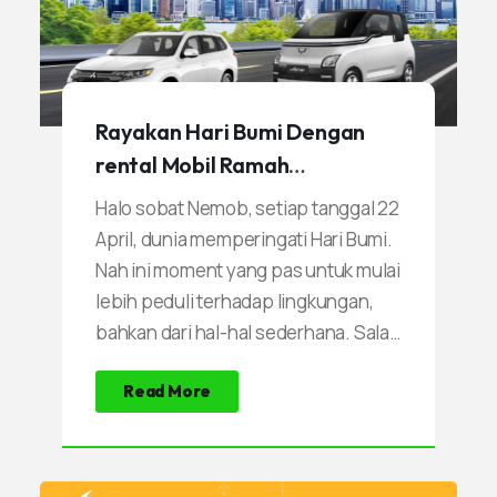
Rayakan Hari Bumi Dengan
rental Mobil Ramah
Lingkungan
Halo sobat Nemob, setiap tanggal 22
April, dunia memperingati Hari Bumi.
Nah ini moment yang pas untuk mulai
lebih peduli terhadap lingkungan,
bahkan dari hal-hal sederhana. Salah
satunya? Cara kita bepergian jarak
Read More
jauh antar kota. Buka berarti anda
harus jalan kaki atau naik sepedah ya,
tetapi tetap menggunakan
kendaraan yang ramah lingkungan.