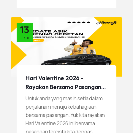
13
Jan
Hari Valentine 2026 -
Rayakan Bersama Pasangan
Tercinta Pakai Sewa Mobil
Untuk anda yang masih setia dalam
Nemob
perjalanan menuju kebahagiaan
bersama pasangan. Yuk kita rayakan
Hari Valentine 2026 ini bersama
pasangan tercinta kita dengan