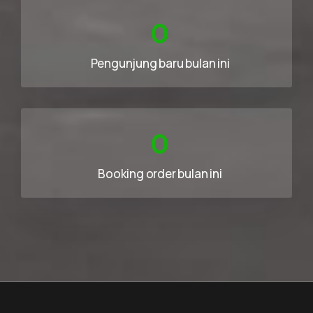
0
Pengunjung baru bulan ini
0
Booking order bulan ini