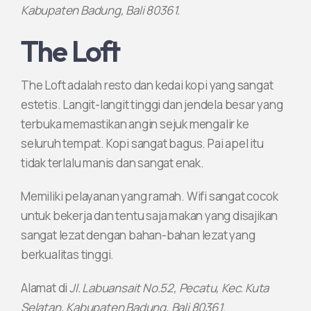
Kabupaten Badung, Bali 80361.
The Loft
The Loft adalah resto dan kedai kopi yang sangat
estetis. Langit-langit tinggi dan jendela besar yang
terbuka memastikan angin sejuk mengalir ke
seluruh tempat. Kopi sangat bagus. Pai apel itu
tidak terlalu manis dan sangat enak.
Memiliki pelayanan yang ramah. Wifi sangat cocok
untuk bekerja dan tentu saja makan yang disajikan
sangat lezat dengan bahan-bahan lezat yang
berkualitas tinggi.
Alamat di
Jl. Labuansait No.52, Pecatu, Kec. Kuta
Selatan, Kabupaten Badung, Bali 80361.