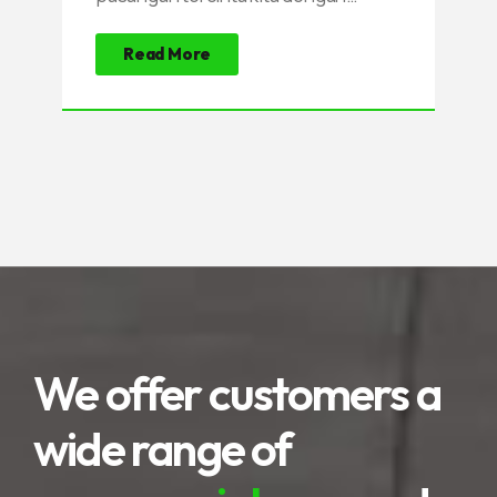
mengunjungi tempat-tempat
Read More
berkesan pakai sewa mobil Nemob.
Hari Valentine 2026 ini jatuh pada
hari Sabtu 14 Februari 2026 yang
ternyata memiliki kisah yang kelam
dalam percintaan.
We offer customers a
wide range of