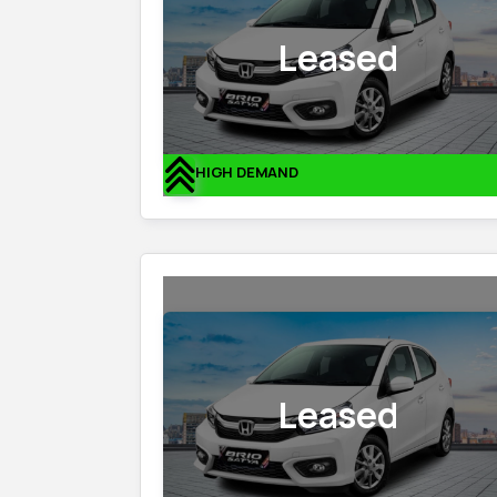
Leased
HIGH DEMAND
Leased