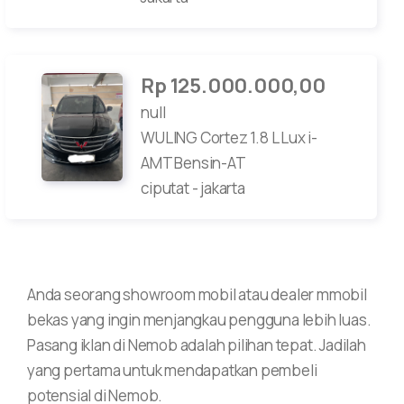
Rp 125.000.000,00
null
WULING
Cortez
1.8 L Lux i-
AMT Bensin-AT
ciputat
-
jakarta
Anda seorang showroom mobil atau dealer mmobil
bekas yang ingin menjangkau pengguna lebih luas.
Pasang iklan di Nemob adalah pilihan tepat. Jadilah
yang pertama untuk mendapatkan pembeli
potensial di Nemob.