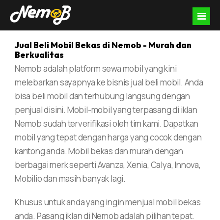
Jual Beli Mobil Bekas di Nemob - Murah dan
Berkualitas
Nemob adalah platform sewa mobil yang kini
Car Rental
melebarkan sayapnya ke bisnis jual beli mobil. Anda
With Driver
Sell & Buy
bisa beli mobil dan terhubung langsung dengan
penjual disini. Mobil-mobil yang terpasang di iklan
Self Drive
Sell Vehicle
Help
Nemob sudah terverifikasi oleh tim kami. Dapatkan
mobil yang tepat dengan harga yang cocok dengan
Nemob For Business
Buy Car
FAQ
Language
kantong anda. Mobil bekas dan murah dengan
berbagai merk seperti Avanza, Xenia, Calya, Innova,
Special Cars
Buy Motorcycle
Term of Service
English
Contact Us
Mobilio dan masih banyak lagi.
Corporate
Term of Condition
Indonesia
Login
Khusus untuk anda yang ingin menjual mobil bekas
Privacy Policy
anda. Pasang iklan di Nemob adalah pilihan tepat.