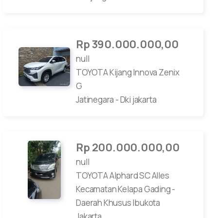
Rp 390.000.000,00
null
TOYOTA
Kijang Innova Zenix
G
Jatinegara
-
Dki jakarta
Rp 200.000.000,00
null
TOYOTA
Alphard
SC Alles
Kecamatan Kelapa Gading
-
Daerah Khusus Ibukota
Jakarta