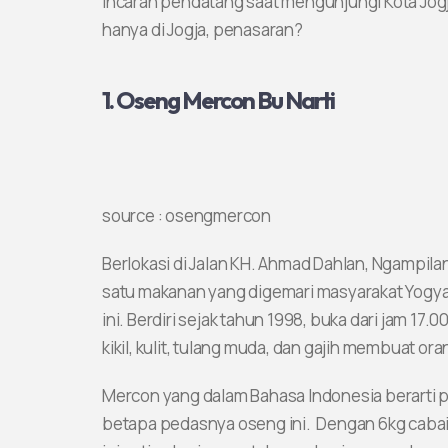
incaran pendatang saat mengunjungi Kota Jogja
hanya di Jogja, penasaran?
1. Oseng Mercon Bu Narti
source : osengmercon
Berlokasi di Jalan KH. Ahmad Dahlan, Ngampila
satu makanan yang digemari masyarakat Yogy
ini. Berdiri sejak tahun 1998, buka dari jam 17
kikil, kulit, tulang muda, dan gajih membuat or
Mercon yang dalam Bahasa Indonesia berarti 
betapa pedasnya oseng ini. Dengan 6kg cabai