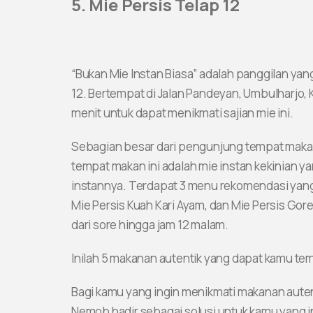
5. Mie Persis Telap 12
“Bukan Mie Instan Biasa” adalah panggilan yan
12. Bertempat di Jalan Pandeyan, Umbulharjo, K
menit untuk dapat menikmati sajian mie ini.
Sebagian besar dari pengunjung tempat makan
tempat makan ini adalah mie instan kekinian 
instannya. Terdapat 3 menu rekomendasi yang
Mie Persis Kuah Kari Ayam, dan Mie Persis Gor
dari sore hingga jam 12 malam.
Inilah 5 makanan autentik yang dapat kamu tem
Bagi kamu yang ingin menikmati makanan autentik
Nemob hadir sebagai solusi untuk kamu yang 