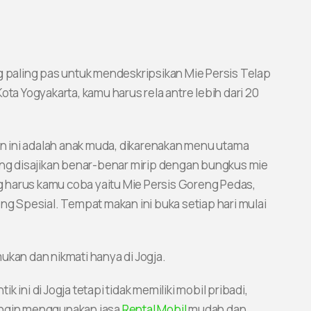
g paling pas untuk mendeskripsikan Mie Persis Telap
ota Yogyakarta, kamu harus rela antre lebih dari 20
 ini adalah anak muda, dikarenakan menu utama
yang disajikan benar-benar mirip dengan bungkus mie
 harus kamu coba yaitu Mie Persis Goreng Pedas,
eng Spesial. Tempat makan ini buka setiap hari mulai
ukan dan nikmati hanya di Jogja.
 ini di Jogja tetapi tidak memiliki mobil pribadi,
ingin menggunakan jasa
Rental Mobil
mudah dan