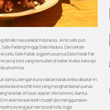
g dimiliki masyarakat Indonesia. Jenis sate pun
, Sate Padang hingga Sate Madura. Dari sekian
ik yaitu Sate Klatak Jogja khususnya Sate Klatak Pak
e jeruji besi yang kemudian di bakar di atas bara api
pada umumnya.
k bambu dengan bunyi klatak klatak ketika dibakar ini
rata karena sifat besi yang menghantarkan panas.
yang terletak di Pasar Jejeran Wonokromo, Bantul,
.30 ini akan terasa lebih mudah jika menggunakan
mpatnya yang jauh dari pusat kota Jogja.