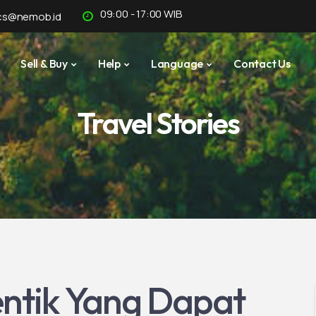
09:00 - 17:00 WIB
cs@nemob.id
Sell & Buy
Help
Language
Contact Us
Travel Stories
ntik Yang Dapat