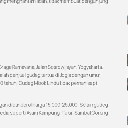
 yang menghantam lidah, tidak membuat pengunjung
rage Ramayana, Jalan Sosrowijayan, Yogyakarta.
lah penjual gudeg tertua di Jogja dengan umur
i 70 tahun, Gudeg Mbok Lindu tidak pernah sepi
ngan dibanderol harga 15.000-25.000. Selain gudeg,
edia seperti Ayam Kampung, Telur, Sambal Goreng