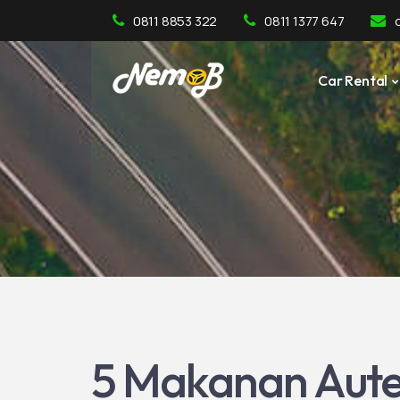
0811 8853 322
0811 1377 647
Car Rental
5 Makanan Aute