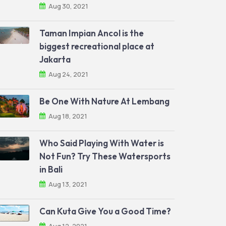
Aug 30, 2021
Taman Impian Ancol is the
biggest recreational place at
Jakarta
Aug 24, 2021
Be One With Nature At Lembang
Aug 18, 2021
Who Said Playing With Water is
Not Fun? Try These Watersports
in Bali
Aug 13, 2021
Can Kuta Give You a Good Time?