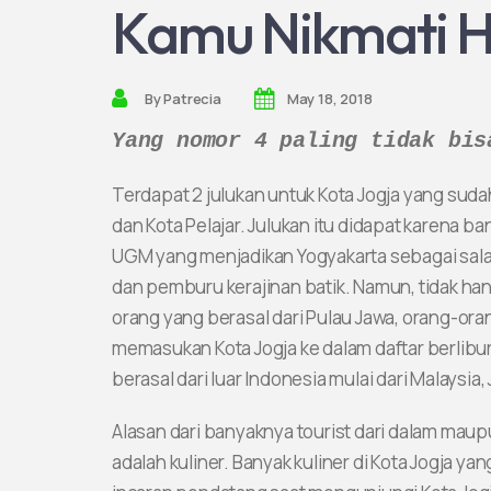
Kamu Nikmati H
By
Patrecia
May 18, 2018
Yang nomor 4 paling tidak bis
Terdapat 2 julukan untuk Kota Jogja yang sudah t
dan Kota Pelajar. Julukan itu didapat karena b
UGM yang menjadikan Yogyakarta sebagai salah 
dan pemburu kerajinan batik. Namun, tidak han
orang yang berasal dari Pulau Jawa, orang-oran
memasukan Kota Jogja ke dalam daftar berlibur 
berasal dari luar Indonesia mulai dari Malaysia
Alasan dari banyaknya tourist dari dalam mau
adalah kuliner. Banyak kuliner di Kota Jogja yan