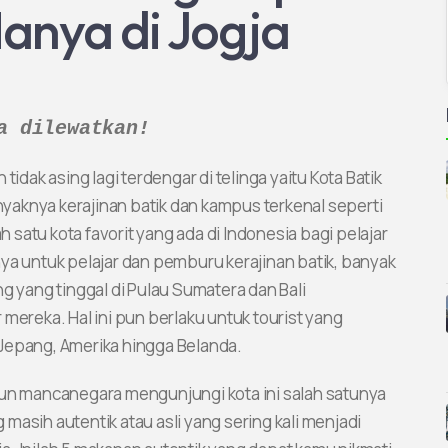
anya di Jogja
a dilewatkan!
idak asing lagi terdengar di telinga yaitu Kota Batik
anyaknya kerajinan batik dan kampus terkenal seperti
satu kota favorit yang ada di Indonesia bagi pelajar
ya untuk pelajar dan pemburu kerajinan batik, banyak
g yang tinggal di Pulau Sumatera dan Bali
mereka. Hal ini pun berlaku untuk tourist yang
, Jepang, Amerika hingga Belanda.
pun mancanegara mengunjungi kota ini salah satunya
g masih autentik atau asli yang sering kali menjadi