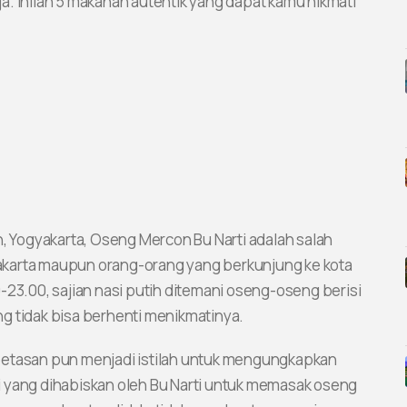
. Inilah 5 makanan autentik yang dapat kamu nikmati
n, Yogyakarta, Oseng Mercon Bu Narti adalah salah
akarta maupun orang-orang yang berkunjung ke kota
.00-23.00, sajian nasi putih ditemani oseng-oseng berisi
ang tidak bisa berhenti menikmatinya.
petasan pun menjadi istilah untuk mengungkapkan
 yang dihabiskan oleh Bu Narti untuk memasak oseng