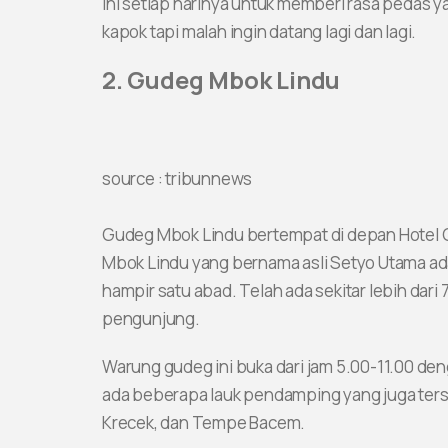
ini setiap harinya untuk memberi rasa pedas
kapok tapi malah ingin datang lagi dan lagi.
2. Gudeg Mbok Lindu
source : tribunnews
Gudeg Mbok Lindu bertempat di depan Hotel G
Mbok Lindu yang bernama asli Setyo Utama ada
hampir satu abad. Telah ada sekitar lebih dar
pengunjung.
Warung gudeg ini buka dari jam 5.00-11.00 de
ada beberapa lauk pendamping yang juga ters
Krecek, dan Tempe Bacem.