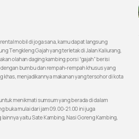
ental mobil di joga sana, kamu dapat langsung
ng Tengkleng Gajah yang terletak di Jalan Kaliurang,
kan olahan daging kambing porsi “gajah” berisi
lah dengan bumbu dan rempah-rempah khusus yang
g khas, menjadikannya makanan yang tersohor di kota
ntuk menikmati sumsum yang berada di dalam
g buka mulai dari jam 09.00-21.00 ini juga
lainnya yaitu Sate Kambing, Nasi Goreng Kambing,