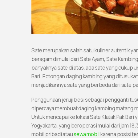
Sate merupakan salah satu kuliner autentik yan
beragam dimulai dari Sate Ayam, Sate Kambing
banyaknya sate di atas, ada sate yang cukup un
Bari. Potongan daging kambing yang ditusukan k
menjadikannya sate yang berbeda dari sate 
Penggunaan jeruji besi sebagai pengganti tusu
dipercaya membuat daging kambing matang me
Untuk mencapai ke lokasi Sate Klatak Pak Bari 
Yogyakarta, yang beroperasi mulai dari jam 18
mobil pribadi atau
sewa mobil
karena posisi te