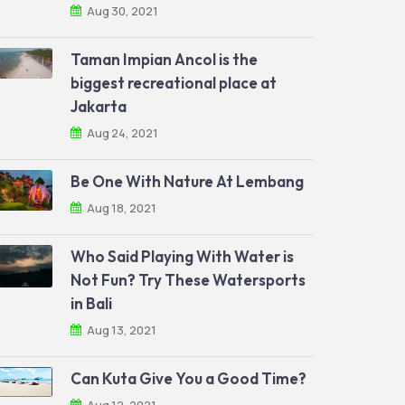
Aug 30, 2021
Taman Impian Ancol is the
biggest recreational place at
Jakarta
Aug 24, 2021
Be One With Nature At Lembang
Aug 18, 2021
Who Said Playing With Water is
Not Fun? Try These Watersports
in Bali
Aug 13, 2021
Can Kuta Give You a Good Time?