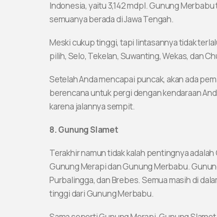
Indonesia, yaitu 3,142 mdpl. Gunung Merbabu te
semuanya berada di Jawa Tengah.
Meski cukup tinggi, tapi lintasannya tidak terlal
pilih, Selo, Tekelan, Suwanting, Wekas, dan Chu
Setelah Anda mencapai puncak, akan ada pem
berencana untuk pergi dengan kendaraan Anda 
karena jalannya sempit.
8. Gunung Slamet
Terakhir namun tidak kalah pentingnya adalah 
Gunung Merapi dan Gunung Merbabu. Gunung S
Purbalingga, dan Brebes. Semua masih di dala
tinggi dari Gunung Merbabu.
Sama seperti Gunung Merapi, Gunung Slamet ju