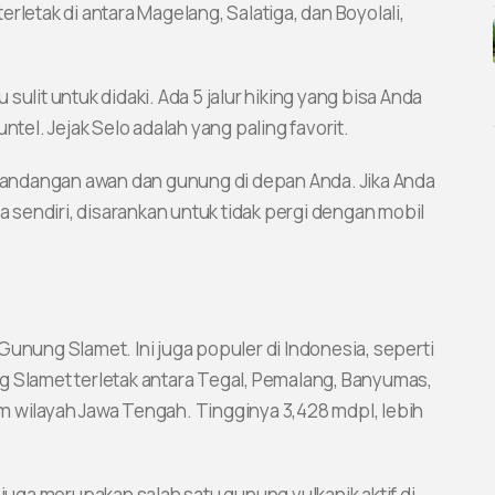
rletak di antara Magelang, Salatiga, dan Boyolali,
u sulit untuk didaki. Ada 5 jalur hiking yang bisa Anda
ntel. Jejak Selo adalah yang paling favorit.
andangan awan dan gunung di depan Anda. Jika Anda
sendiri, disarankan untuk tidak pergi dengan mobil
Gunung Slamet. Ini juga populer di Indonesia, seperti
lamet terletak antara Tegal, Pemalang, Banyumas,
m wilayah Jawa Tengah. Tingginya 3,428 mdpl, lebih
ga merupakan salah satu gunung vulkanik aktif di