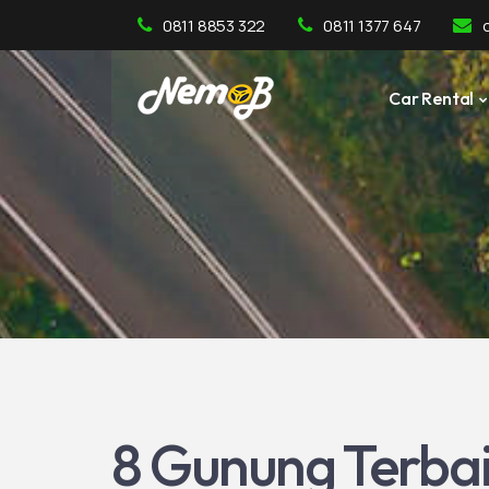
0811 8853 322
0811 1377 647
Car Rental
8 Gunung Terbai