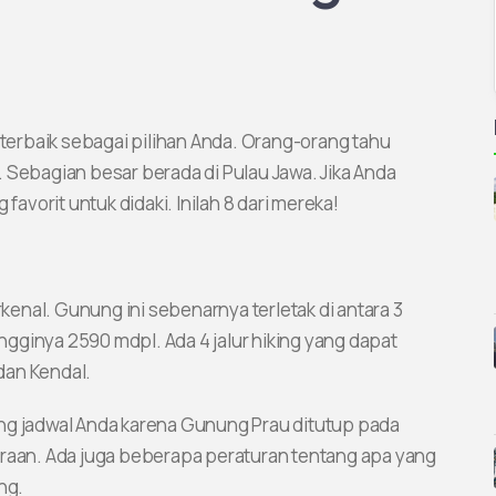
 terbaik sebagai pilihan Anda. Orang-orang tahu
 Sebagian besar berada di Pulau Jawa. Jika Anda
vorit untuk didaki. Inilah 8 dari mereka!
enal. Gunung ini sebenarnya terletak di antara 3
gginya 2590 mdpl. Ada 4 jalur hiking yang dapat
 dan Kendal.
ng jadwal Anda karena Gunung Prau ditutup pada
araan. Ada juga beberapa peraturan tentang apa yang
ng.