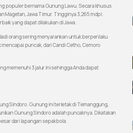
ung populer bernama Gunung Lawu. Secara khusus
dan Magetan, Jawa Timur. Tingginya 3,265 mdpl.
baik yang dapat dilakukan di Jawa .
adi orang sering menyarankan untuk berperilaku
uk mencapai puncak, dari Candi Cetho, Cemoro
ang memenuhi 3 jalur ini sehingga Anda dapat
nung Sindoro. Gunung ini terletak di Temanggung,
eunikan Gunung Sindoro adalah puncaknya. Dikatakan
esar dari lapangan sepakbola.