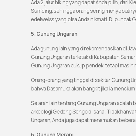
Ada 2 jalur hiking yang dapat Anda pilih, dari
Sumbing, sehingga orang sering menyebutnya g
edelweiss yang bisa Anda nikmati. Di puncak 
5. Gunung Ungaran
Ada gunung lain yang direkomendasikan di Ja
Gunung Ungaran terletak di Kabupaten Semara
Gunung Ungaran cukup pendek, tetapi masih 
Orang-orang yang tinggal di sekitar Gunung 
bahwa Dasamuka akan bangkit jika ia menciu
Sejarah lain tentang Gunung Ungaran adalah b
arkeologi Gedong Songo di sana. Tidak hanya
Ungaran, Anda juga dapat menemukan beberap
6. Gunung Merapi