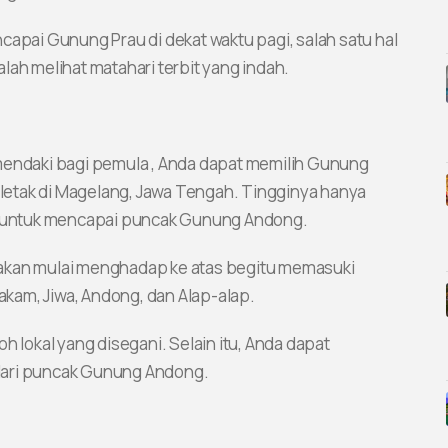
capai Gunung Prau di dekat waktu pagi, salah satu hal
lah melihat matahari terbit yang indah.
mendaki bagi pemula , Anda dapat memilih Gunung
etak di Magelang, Jawa Tengah. Tingginya hanya
am untuk mencapai puncak Gunung Andong.
 akan mulai menghadap ke atas begitu memasuki
kam, Jiwa, Andong, dan Alap-alap.
h lokal yang disegani. Selain itu, Anda dapat
dari puncak Gunung Andong.