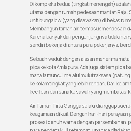
Di kompleks kedua (tingkat menengah) adala
utama dengan rumah pedesaan mantan Raja. S
unit bungalow (yang disewakan) di bekas ruma
Membangun taman air, termasuk mendesain dan 
Karena banyak dari pengunjungnya tidak menya
sendiri bekerja di antara para pekerjanya, ber
Sebuah waduk dengan alasan menerima mata air 
pipa ke kota Amlapura. Ada juga sistem pipa b
mana ia muncul melalui mulut raksasa (patung ibl
ke kolam tingkat yang lebih rendah. Dari kolam
kecil dan dari sana ke sawah yang membatasi 
Air Taman Tirta Gangga selalu dianggap suci 
keagamaan di kuil. Dengan hari-hari perayaan 
prosesi penuh warna dengan persembahan, pay
para pendeta kuil setempat, upacara diadakan