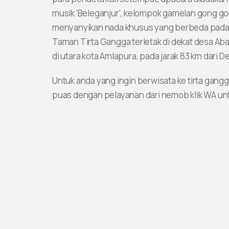
musik 'Beleganjur', kelompok gamelan gong g
menyanyikan nada khusus yang berbeda pada 
Taman Tirta Gangga terletak di dekat desa Abab
di utara kota Amlapura, pada jarak 83 km dari D
Untuk anda yang ingin berwisata ke tirta gang
puas dengan pelayanan dari nemob klik WA unt