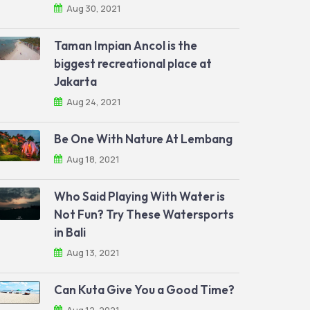
Aug 30, 2021
Taman Impian Ancol is the
biggest recreational place at
Jakarta
Aug 24, 2021
Be One With Nature At Lembang
Aug 18, 2021
Who Said Playing With Water is
Not Fun? Try These Watersports
in Bali
Aug 13, 2021
Can Kuta Give You a Good Time?