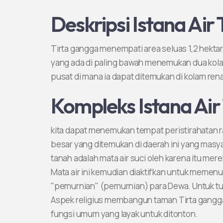
Deskripsi Istana Air
Tirta gangga menempati area seluas 1,2 hektar 
yang ada di paling bawah menemukan dua kolam
pusat di mana ia dapat ditemukan di kolam ren
Kompleks Istana Air
kita dapat menemukan tempat peristirahatan raj
besar yang ditemukan di daerah ini yang masya
tanah adalah mata air suci oleh karena itu mer
Mata air ini kemudian diaktifkan untuk memen
"pemurnian" (pemurnian) para Dewa. Untuk tujua
Aspek religius membangun taman Tirta gangg
fungsi umum yang layak untuk ditonton.