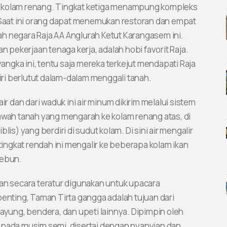
h kolam renang. Tingkat ketiga menampung kompleks
aat ini orang dapat menemukan restoran dan empat
h negara Raja AA Anglurah Ketut Karangasem ini.
pekerjaan tenaga kerja, adalah hobi favorit Raja.
ngka ini, tentu saja mereka terkejut mendapati Raja
diri berlutut dalam-dalam menggali tanah.
dan dari waduk ini air minum dikirim melalui sistem
awah tanah yang mengarah ke kolam renang atas, di
is) yang berdiri di sudut kolam. Di sini air mengalir
 tingkat rendah ini mengalir ke beberapa kolam ikan
kebun.
dan secara teratur digunakan untuk upacara
penting, Taman Tirta gangga adalah tujuan dari
ung, bendera, dan upeti lainnya. Dipimpin oleh
 pada musim semi, disertai dengan nyanyian dan