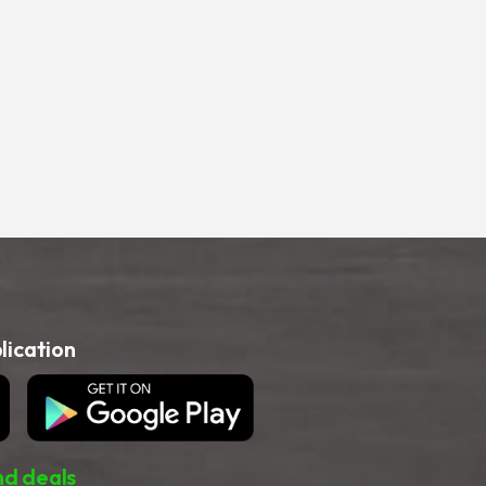
ication
nd deals