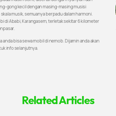
ong-gong kecil dengan masing-masing musisi
skala musik, semuanya berpadu dalam harmoni.
i di Ababi, Karangasem, terletak sekitar 6 kilometer
enpasar.
ga anda bisa sewa mobil di nemob. Dijamin anda akan
uk info selanjutnya.
Related Articles