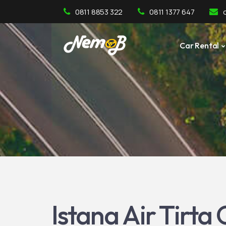
0811 8853 322
0811 1377 647
Car Rental
Istana Air Tirt