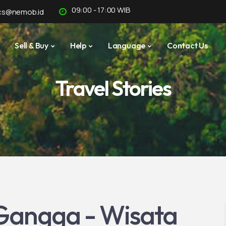
09:00 - 17:00 WIB
cs@nemob.id
Sell & Buy
Help
Language
Contact Us
Travel Stories
a Gangga - Wisata