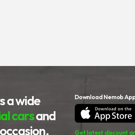
s a wide
Download Nemob Appl
l cars
and
 occasion.
Get latest discount a