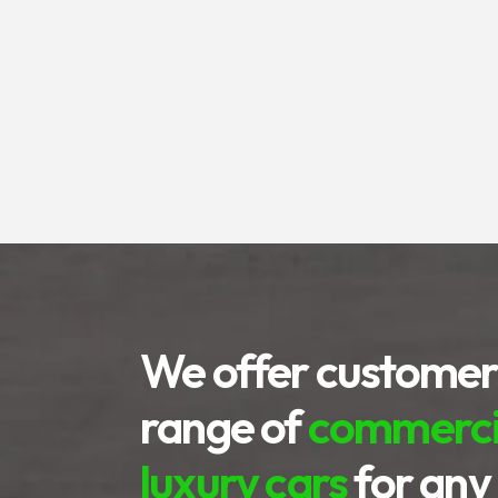
We offer customer
range of
commercia
luxury cars
for any