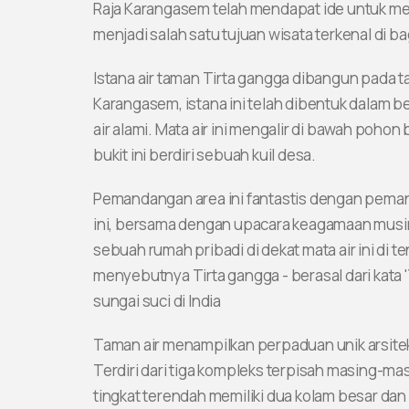
Raja Karangasem telah mendapat ide untuk men
menjadi salah satu tujuan wisata terkenal di bag
Istana air taman Tirta gangga dibangun pada t
Karangasem, istana ini telah dibentuk dalam be
air alami. Mata air ini mengalir di bawah pohon 
bukit ini berdiri sebuah kuil desa.
Pemandangan area ini fantastis dengan pemanda
ini, bersama dengan upacara keagamaan mus
sebuah rumah pribadi di dekat mata air ini di 
menyebutnya Tirta gangga - berasal dari kata 'T
sungai suci di India
Taman air menampilkan perpaduan unik arsitektu
Terdiri dari tiga kompleks terpisah masing-m
tingkat terendah memiliki dua kolam besar dan 