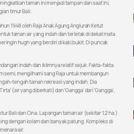
ingkatkan taman ini menjadi tampan dan saat ini,
ian timur Bali.
ahun 1948 oleh Raja Anak Agung Anglurah Ketut
ntuk taman air yang indah dan terletak di dekat mata
beringin hugh yang berdiri di kaki bukit. Di puncak
ngan indah dan iklimnya relatif sejuk. Fakta-fakta
im semi, mengilhami sang Raja untuk membangun
tengah-tengah taman rekreasi yang indah. Dia
irta' (air yang diberkati) dan 'Gangga' dari 'Gangga',
r Bali dan Cina. Lapangan taman air (sekitar 1,2 ha.)
asing dengan kolam dan banyak patung. Kompleks di
menara air.