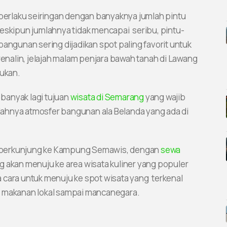
 berlaku seiringan dengan banyaknya jumlah pintu
Meskipun jumlahnya tidak mencapai seribu, pintu-
bangunan sering dijadikan spot paling favorit untuk
nalin, jelajah malam penjara bawah tanah di Lawang
kukan.
banyak lagi tujuan
wisata di Semarang
yang wajib
ahnya atmosfer bangunan ala Belanda yang ada di
gan berkunjung ke Kampung Semawis, dengan
sewa
 akan menuju ke area wisata kuliner yang populer
 cara untuk menuju ke spot wisata yang terkenal
i makanan lokal sampai mancanegara.