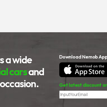
s a wide
Download Nemob Appl
l cars
and
 occasion.
Get latest discount a