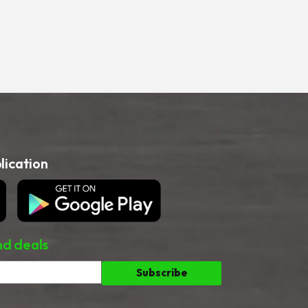
ication
nd deals