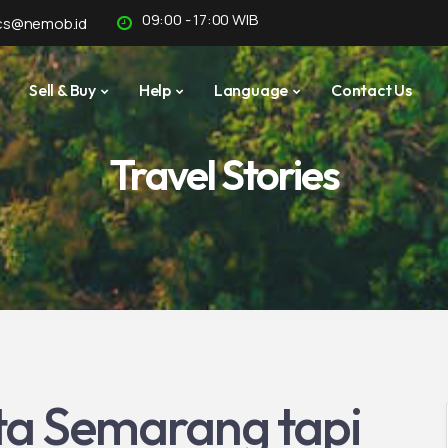
09:00 - 17:00 WIB
cs@nemob.id
Sell & Buy
Help
Language
Contact Us
Travel Stories
ta Semarang tapi