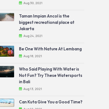
Aug 30, 2021
Taman Impian Ancol is the
biggest recreational place at
Jakarta
Aug 24, 2021
Be One With Nature At Lembang
Aug 18, 2021
Who Said Playing With Water is
Not Fun? Try These Watersports
in Bali
Aug 13, 2021
Can Kuta Give You a Good Time?