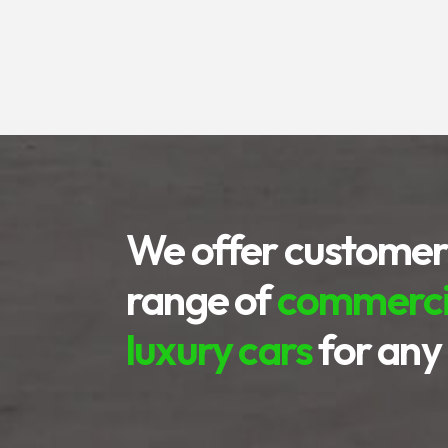
We offer customer
range of
commercia
luxury cars
for any