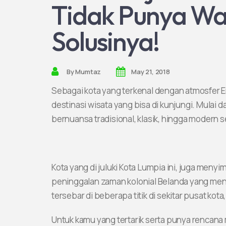
Tidak Punya Wak
Solusinya!
By
Mumtaz
May 21, 2018
Sebagai kota yang terkenal dengan atmosfer 
destinasi wisata yang bisa di kunjungi. Mulai da
bernuansa tradisional, klasik, hingga modern 
Kota yang di juluki Kota Lumpia ini, juga me
peninggalan zaman kolonial Belanda yang menj
tersebar di beberapa titik di sekitar pusat kot
Untuk kamu yang tertarik serta punya rencana