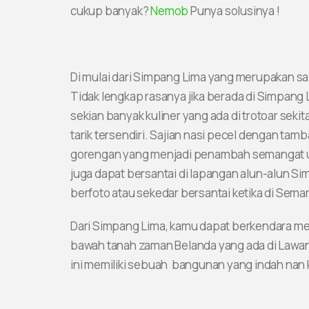
cukup banyak?
Nemob
Punya solusinya !
Di mulai dari Simpang Lima yang merupakan sal
Tidak lengkap rasanya jika berada di Simpang L
sekian banyak kuliner yang ada di trotoar seki
tarik tersendiri. Sajian nasi pecel dengan ta
gorengan yang menjadi penambah semangat unt
juga dapat bersantai di lapangan alun-alun S
berfoto atau sekedar bersantai ketika di Sema
Dari Simpang Lima, kamu dapat berkendara me
bawah tanah zaman Belanda yang ada di Lawa
ini memiliki sebuah bangunan yang indah nan k