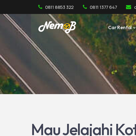
0811 8853 322
0811 1377 647
Car Rental
Mau Jelajahi Ko