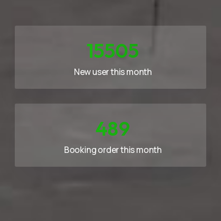
21707
New user this month
684
Booking order this month