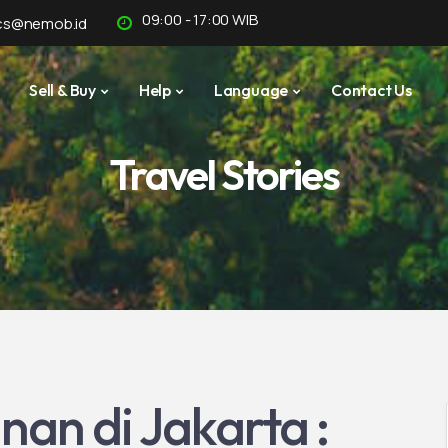
09:00 - 17:00 WIB
cs@nemob.id
Sell & Buy
Help
Language
Contact Us
Travel Stories
nan di Jakarta :