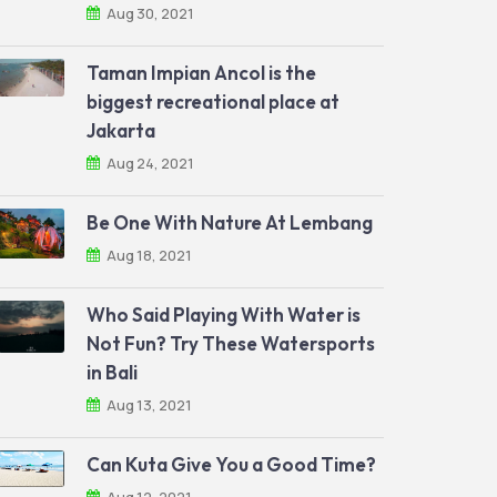
Aug 30, 2021
Taman Impian Ancol is the
biggest recreational place at
Jakarta
Aug 24, 2021
Be One With Nature At Lembang
Aug 18, 2021
Who Said Playing With Water is
Not Fun? Try These Watersports
in Bali
Aug 13, 2021
Can Kuta Give You a Good Time?