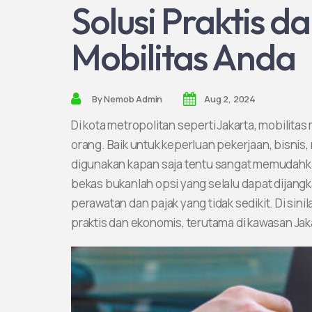
Solusi Praktis 
Mobilitas Anda
By
Nemob Admin
Aug 2, 2024
Di kota metropolitan seperti Jakarta, mobilita
orang. Baik untuk keperluan pekerjaan, bisnis
digunakan kapan saja tentu sangat memudahk
bekas bukanlah opsi yang selalu dapat dijang
perawatan dan pajak yang tidak sedikit. Di sin
praktis dan ekonomis, terutama di kawasan Jak