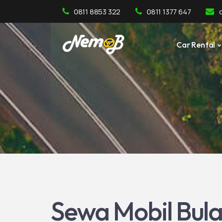
0811 8853 322
0811 1377 647
Car Rental
Sewa Mobil Bula