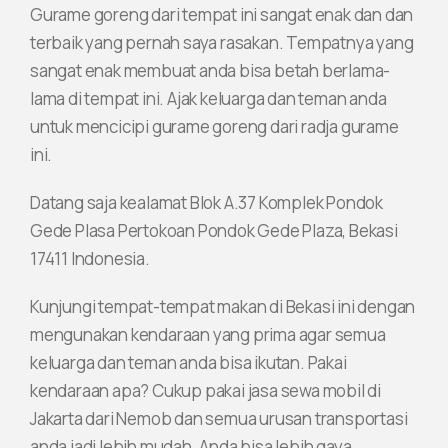
Gurame goreng dari tempat ini sangat enak dan dan
terbaik yang pernah saya rasakan. Tempatnya yang
sangat enak membuat anda bisa betah berlama-
lama di tempat ini. Ajak keluarga dan teman anda
untuk mencicipi gurame goreng dari radja gurame
ini.
Datang saja kealamat Blok A.37 Komplek Pondok
Gede Plasa Pertokoan Pondok Gede Plaza, Bekasi
17411 Indonesia.
Kunjungi tempat-tempat makan di Bekasi ini dengan
mengunakan kendaraan yang prima agar semua
keluarga dan teman anda bisa ikutan. Pakai
kendaraan apa? Cukup pakai jasa sewa mobil di
Jakarta dari Nemob dan semua urusan transportasi
anda jadi lebih mudah. Anda bisa lebih gaya