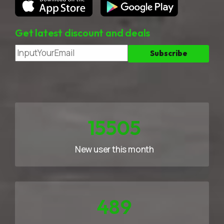
Get latest discount and deals
23258
New user this month
733